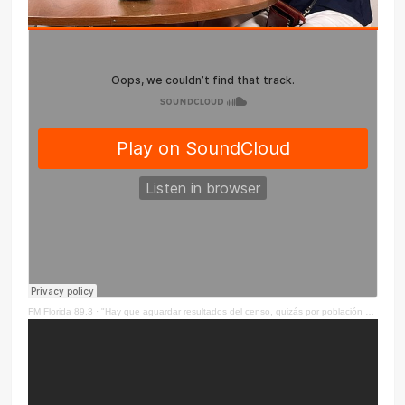
FM Florida 89.3
·
"Hay que aguardar resultados del censo, quizás por población surja un nuevo municipio"