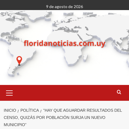
Saltar
9 de agosto de 2026
al
contenido
Menú
primario
INICIO
POLÍTICA
“HAY QUE AGUARDAR RESULTADOS DEL
CENSO, QUIZÁS POR POBLACIÓN SURJA UN NUEVO
MUNICIPIO”