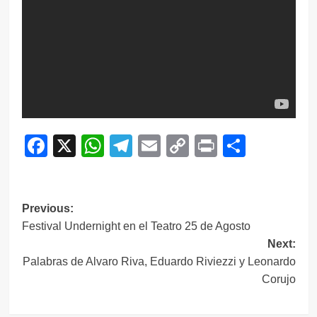
Facebook
X
WhatsApp
Telegram
Email
Copy
Print
Compar
Link
Navegación
Previous:
Festival Undernight en el Teatro 25 de Agosto
de
Next:
entradas
Palabras de Alvaro Riva, Eduardo Riviezzi y Leonardo
Corujo