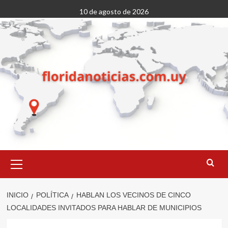
Saltar
10 de agosto de 2026
al
contenido
Menú
primario
INICIO
POLÍTICA
HABLAN LOS VECINOS DE CINCO
LOCALIDADES INVITADOS PARA HABLAR DE MUNICIPIOS