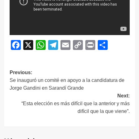
Facebook
X
WhatsApp
Telegram
Email
Copy
Print
Compar
Link
Navegación
Previous:
Se inauguró un comité en apoyo a la candidatura de
de
Jorge Gandini en Sarandí Grande
entradas
Next:
“Esta elección es más difícil que la anterior y más
difícil que la que viene”.