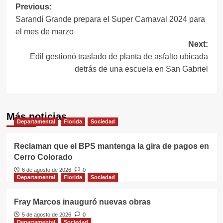
Navegación
Previous:
Sarandí Grande prepara el Super Carnaval 2024 para
de
el mes de marzo
entradas
Next:
Edil gestionó traslado de planta de asfalto ubicada
detrás de una escuela en San Gabriel
Más noticias
Departamental
Florida
Sociedad
Reclaman que el BPS mantenga la gira de pagos en
Cerro Colorado
6 de agosto de 2026
0
Departamental
Florida
Sociedad
Fray Marcos inauguró nuevas obras
5 de agosto de 2026
0
Departamental
Sociedad