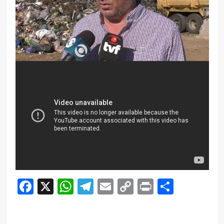
Facebook
X
WhatsApp
Telegram
Email
Copy
Print
Compar
Link