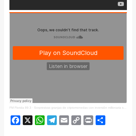
FM Florida 89.3
·
Sorpresivas granjas de criptomonedas con inversión millonaria se instalaron en Florida
Facebook
X
WhatsApp
Telegram
Email
Copy
Print
Compar
Link