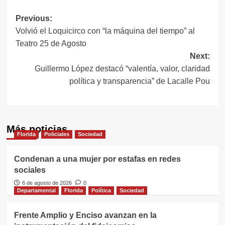
Navegación
Previous:
Volvió el Loquicirco con “la máquina del tiempo” al
de
Teatro 25 de Agosto
entradas
Next:
Guillermo López destacó “valentía, valor, claridad
política y transparencia” de Lacalle Pou
Más noticias
Florida
Policiales
Sociedad
Condenan a una mujer por estafas en redes
sociales
6 de agosto de 2026
0
Departamental
Florida
Política
Sociedad
Frente Amplio y Enciso avanzan en la