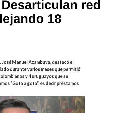
 Desarticulan red
dejando 18
nal. José Manuel Azambuya, destacó el
llado durante varios meses que permitió
colombianos y 4 uruguayos que se
amos “Gota a gota”, es decir préstamos