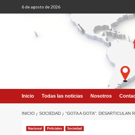
Saltar
6 de agosto de 2026
al
contenido
Inicio
Todas las noticias
Nosotros
Conta
INICIO
SOCIEDAD
“GOTA A GOTA”: DESARTICULAN
Nacional
Policiales
Sociedad