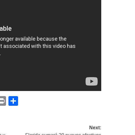
p
am
il
opy
Print
Compartir
ink
Next: