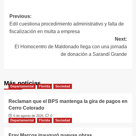
Navegación
Previous:
Edil cuestiona procedimiento administrativo y falta de
de
fiscalización en multa a empresa
entradas
Next:
El Homocentro de Maldonado llega con una jornada
de donación a Sarandí Grande
Más noticias
Departamental
Florida
Sociedad
Reclaman que el BPS mantenga la gira de pagos en
Cerro Colorado
6 de agosto de 2026
0
Departamental
Florida
Sociedad
Fray Marcos inauguró nuevas obras