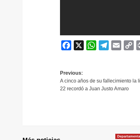
Facebook
X
WhatsAp
Telegr
Ema
C
L
Navegación
Previous:
A cinco años de su fallecimiento la l
de
22 recordó a Juan Justo Amaro
entradas
Departamenta