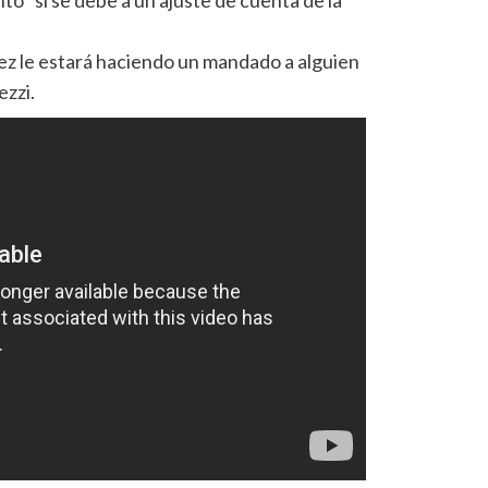
tó “si se debe a un ajuste de cuenta de la
pez le estará haciendo un mandado a alguien
ezzi.