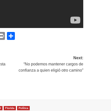
p
am
il
opy
Print
Compartir
ink
Next:
ista
“No podemos mantener cargos de
confianza a quien eligió otro camino”
l
Florida
Política