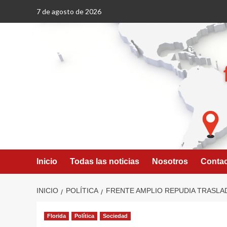
Saltar
7 de agosto de 2026
al
contenido
Inicio
Todas las noticias
Nosotros
Conta
INICIO
POLÍTICA
FRENTE AMPLIO REPUDIA TRASLAD
Florida
Política
Sociedad