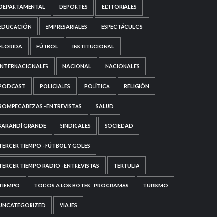
DEPARTAMENTAL
DEPORTES
EDITORIALES
EDUCACIÓN
EMPRESARIALES
ESPECTÁCULOS
FLORIDA
FÚTBOL
INSTITUCIONAL
INTERNACIONALES
NACIONAL
NACIONALES
PODCAST
POLICIALES
POLÍTICA
RELIGIÓN
ROMPECABEZAS - ENTREVISTAS
SALUD
SARANDÍ GRANDE
SINDICALES
SOCIEDAD
TERCER TIEMPO - FÚTBOL Y GOLES
TERCER TIEMPO RADIO - ENTREVISTAS
TERTULIA
TIEMPO
TODOS A LOS BOTES - PROGRAMAS
TURISMO
UNCATEGORIZED
VIAJES