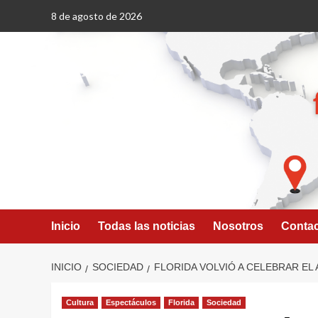
Saltar
8 de agosto de 2026
al
contenido
Inicio
Todas las noticias
Nosotros
Conta
INICIO
SOCIEDAD
FLORIDA VOLVIÓ A CELEBRAR EL
Cultura
Espectáculos
Florida
Sociedad