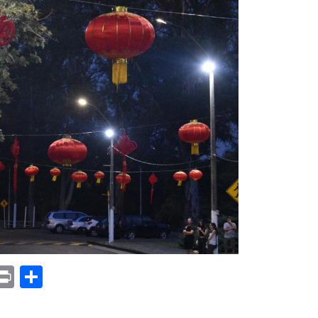
p
am
il
opy
Print
Compartir
ink