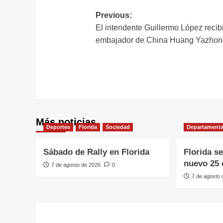
Navegación
Previous:
El intendente Guillermo López recibi
de
embajador de China Huang Yazhon
entradas
Más noticias
Deportes
Florida
Sociedad
Departamenta
Sábado de Rally en Florida
Florida s
nuevo 25 
7 de agosto de 2026
0
7 de agosto