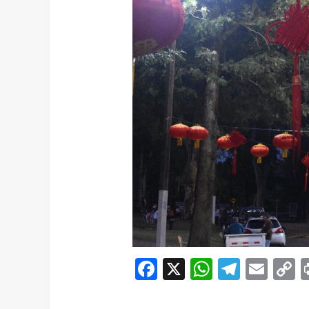
Facebook
X
WhatsAp
Telegr
Ema
C
L