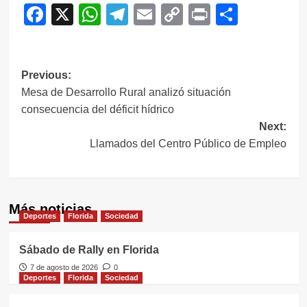
Facebook
X
WhatsApp
Telegram
Email
Copy
Print
Compar
Link
Navegación
Previous:
Mesa de Desarrollo Rural analizó situación
de
consecuencia del déficit hídrico
entradas
Next:
Llamados del Centro Público de Empleo
Más noticias
Deportes
Florida
Sociedad
Sábado de Rally en Florida
7 de agosto de 2026
0
Deportes
Florida
Sociedad