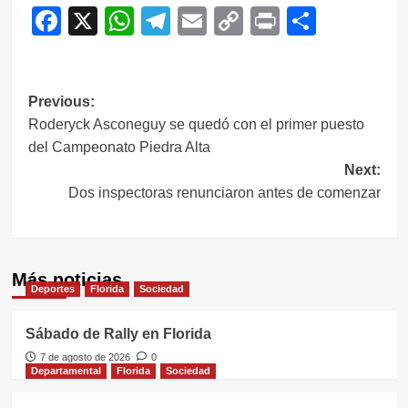
Facebook
X
WhatsApp
Telegram
Email
Copy
Print
Compar
Link
Navegación
Previous:
Roderyck Asconeguy se quedó con el primer puesto
de
del Campeonato Piedra Alta
entradas
Next:
Dos inspectoras renunciaron antes de comenzar
Más noticias
Deportes
Florida
Sociedad
Sábado de Rally en Florida
7 de agosto de 2026
0
Departamental
Florida
Sociedad