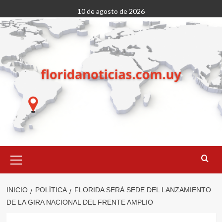
Saltar
10 de agosto de 2026
al
contenido
Menú
primario
INICIO
POLÍTICA
FLORIDA SERÁ SEDE DEL LANZAMIENTO
DE LA GIRA NACIONAL DEL FRENTE AMPLIO