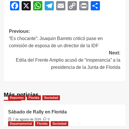
Facebook
X
WhatsApp
Telegram
Email
Copy
Print
Compar
Link
Navegación
Previous:
“Es chocante”: Joaquin Barreto criticó pase en
de
comisión de esposa de un director de la IDF
entradas
Next:
Edila del Frente Amplio acusó de “inoperancia” a la
presidencia de la Junta de Florida
Más noticias
Deportes
Florida
Sociedad
Sábado de Rally en Florida
7 de agosto de 2026
0
Departamental
Florida
Sociedad