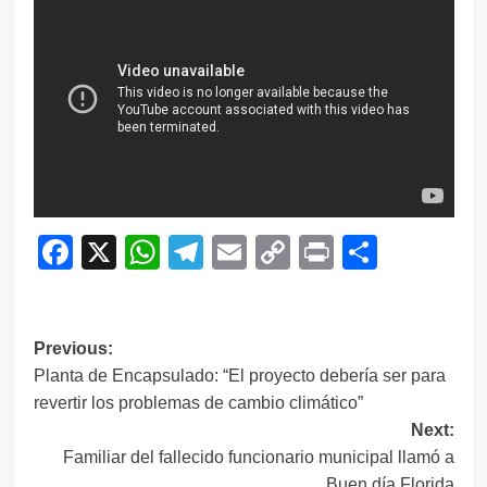
Facebook
X
WhatsApp
Telegram
Email
Copy
Print
Compar
Link
Navegación
Previous:
Planta de Encapsulado: “El proyecto debería ser para
de
revertir los problemas de cambio climático”
entradas
Next:
Familiar del fallecido funcionario municipal llamó a
Buen día Florida