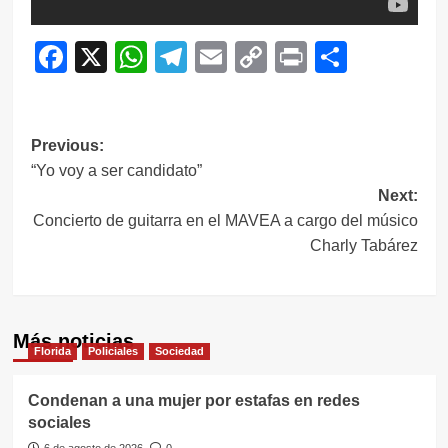
Facebook
X
WhatsApp
Telegram
Email
Copy
Print
Compar
Link
Navegación
Previous:
“Yo voy a ser candidato”
de
Next:
entradas
Concierto de guitarra en el MAVEA a cargo del músico
Charly Tabárez
Más noticias
Florida
Policiales
Sociedad
Condenan a una mujer por estafas en redes
sociales