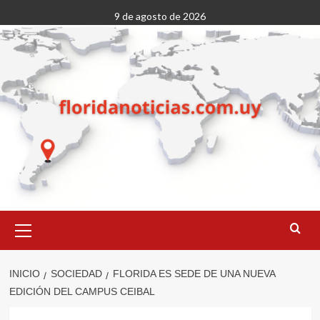
Saltar
9 de agosto de 2026
al
contenido
Menú
primario
INICIO
SOCIEDAD
FLORIDA ES SEDE DE UNA NUEVA
EDICIÓN DEL CAMPUS CEIBAL