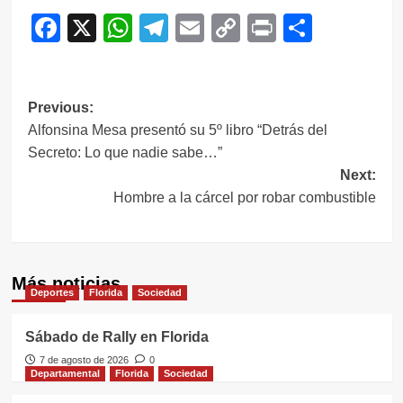
Facebook
X
WhatsApp
Telegram
Email
Copy
Print
Compar
Link
Navegación
Previous:
Alfonsina Mesa presentó su 5º libro “Detrás del
de
Secreto: Lo que nadie sabe…”
entradas
Next:
Hombre a la cárcel por robar combustible
Más noticias
Deportes
Florida
Sociedad
Sábado de Rally en Florida
7 de agosto de 2026
0
Departamental
Florida
Sociedad