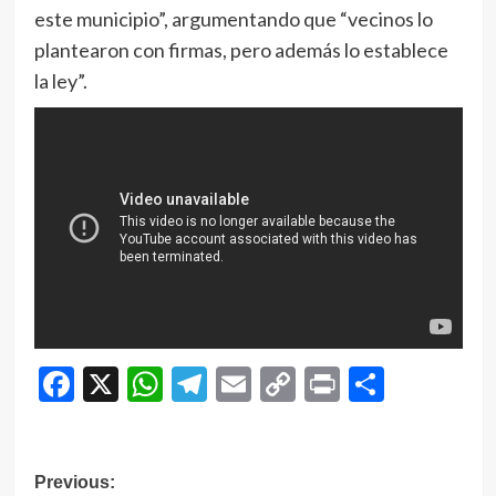
este municipio”, argumentando que “vecinos lo
plantearon con firmas, pero además lo establece
la ley”.
Facebook
X
WhatsApp
Telegram
Email
Copy
Print
Compar
Link
Navegación
Previous: