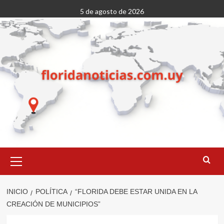
Saltar
5 de agosto de 2026
al
contenido
Menú
primario
INICIO
POLÍTICA
“FLORIDA DEBE ESTAR UNIDA EN LA
CREACIÓN DE MUNICIPIOS”