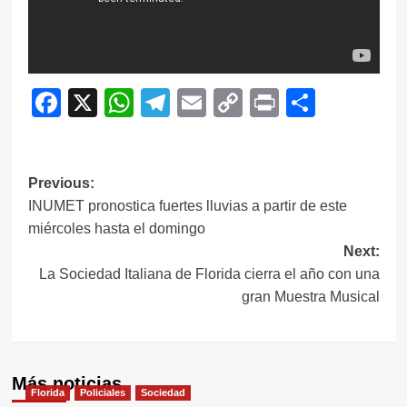
Facebook
X
WhatsApp
Telegram
Email
Copy
Print
Compar
Link
Navegación
Previous:
INUMET pronostica fuertes lluvias a partir de este
de
miércoles hasta el domingo
entradas
Next:
La Sociedad Italiana de Florida cierra el año con una
gran Muestra Musical
Más noticias
Florida
Policiales
Sociedad