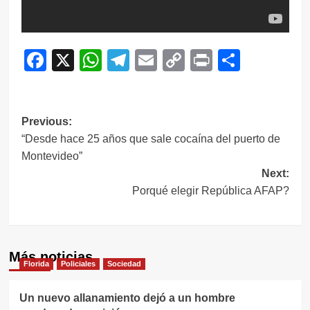
Facebook
X
WhatsApp
Telegram
Email
Copy
Print
Compar
Link
Navegación
Previous:
“Desde hace 25 años que sale cocaína del puerto de
de
Montevideo”
entradas
Next:
Porqué elegir República AFAP?
Más noticias
Florida
Policiales
Sociedad
Un nuevo allanamiento dejó a un hombre