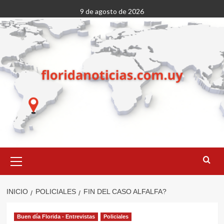
Saltar
9 de agosto de 2026
al
contenido
Menú
primario
INICIO
POLICIALES
FIN DEL CASO ALFALFA?
Buen día Florida - Entrevistas
Policiales