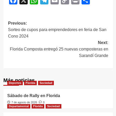
Facebook
X
WhatsApp
Telegram
Email
Copy
Print
Compar
Link
Navegación
Previous:
Sorteo de cupos para emprendedores en feria de San
de
Cono 2024
entradas
Next:
Florida Composta entregó 25 nuevas composteras en
Sarandí Grande
Más noticias
Deportes
Florida
Sociedad
Sábado de Rally en Florida
7 de agosto de 2026
0
Departamental
Florida
Sociedad