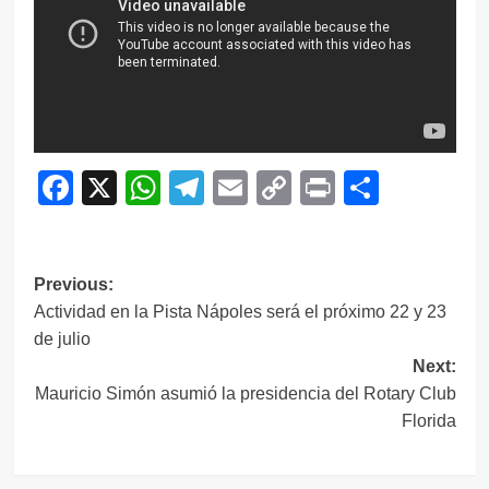
Facebook
X
WhatsApp
Telegram
Email
Copy
Print
Compar
Link
Navegación
Previous:
Actividad en la Pista Nápoles será el próximo 22 y 23
de
de julio
entradas
Next:
Mauricio Simón asumió la presidencia del Rotary Club
Florida