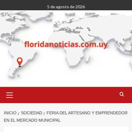
Saltar
5 de agosto de 2026
al
contenido
Menú
primario
INICIO
SOCIEDAD
FERIA DEL ARTESANO Y EMPRENDEDOR
EN EL MERCADO MUNICIPAL