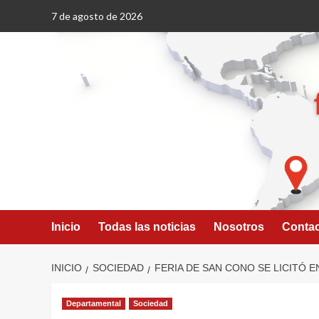
Saltar
7 de agosto de 2026
al
contenido
Inicio
Todas las noticias
Nosotros
Conta
INICIO
SOCIEDAD
FERIA DE SAN CONO SE LICITÓ EN
Departamental
Sociedad