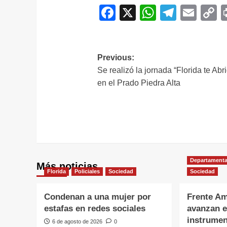
Facebook
X
WhatsAp
Telegr
Ema
C
L
Navegación
Previous:
Se realizó la jornada “Florida te Abr
de
en el Prado Piedra Alta
entradas
Departamenta
Más noticias
Florida
Policiales
Sociedad
Sociedad
Condenan a una mujer por
Frente Am
estafas en redes sociales
avanzan e
instrumen
6 de agosto de 2026
0