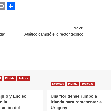
p
am
il
opy
Print
Compartir
ink
Next:
iga”
Atlético cambió el director técnico
l
Florida
Política
Deportes
Florida
Sociedad
plio y Enciso
Una floridense rumbo a
n la
Irlanda para representar a
tación del
Uruguay