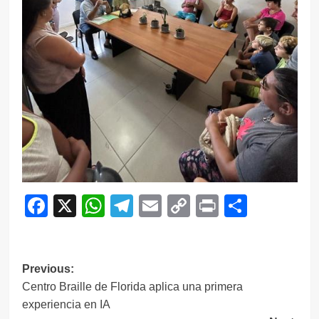
Facebook
X
WhatsApp
Telegram
Email
Copy
Print
Compar
Link
Navegación
Previous:
Centro Braille de Florida aplica una primera
de
experiencia en IA
entradas