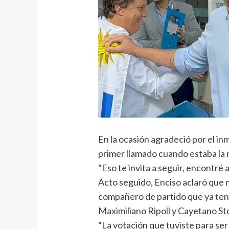
En la ocasión agradeció por el i
primer llamado cuando estaba la no
“Eso te invita a seguir, encontré 
Acto seguido, Enciso aclaró que 
compañero de partido que ya tenía 
Maximiliano Ripoll y Cayetano St
“La votación que tuviste para se