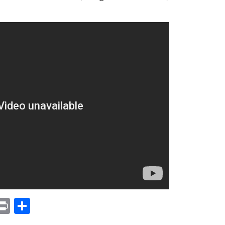
p
am
il
opy
Print
Compartir
ink