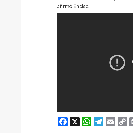
afirmó Enciso.
Facebook
X
WhatsAp
Telegr
Ema
C
L