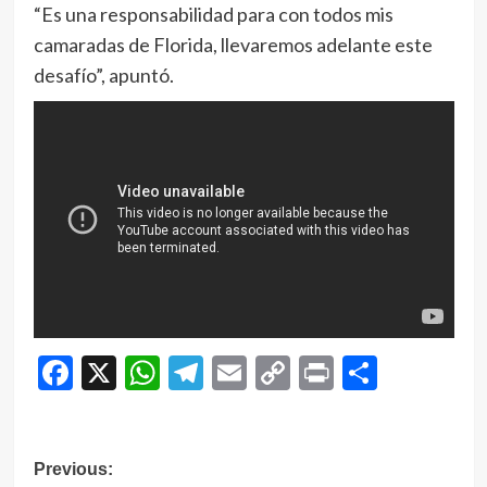
“Es una responsabilidad para con todos mis
camaradas de Florida, llevaremos adelante este
desafío”, apuntó.
Facebook
X
WhatsApp
Telegram
Email
Copy
Print
Compar
Link
Navegación
Previous: