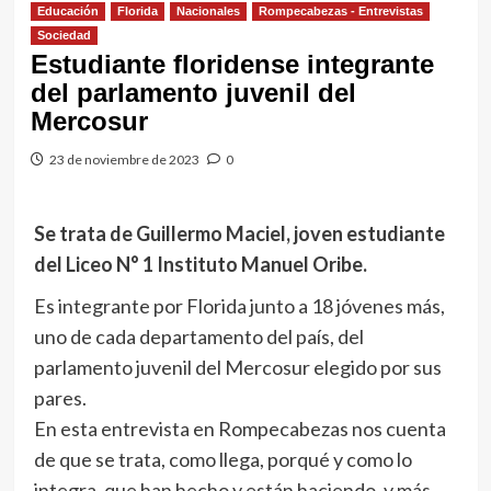
Educación
Florida
Nacionales
Rompecabezas - Entrevistas
Sociedad
Estudiante floridense integrante
del parlamento juvenil del
Mercosur
23 de noviembre de 2023
0
Se trata de Guillermo Maciel, joven estudiante
del Liceo N° 1 Instituto Manuel Oribe.
Es integrante por Florida junto a 18 jóvenes más,
uno de cada departamento del país, del
parlamento juvenil del Mercosur elegido por sus
pares.
En esta entrevista en Rompecabezas nos cuenta
de que se trata, como llega, porqué y como lo
integra, que han hecho y están haciendo, y más.