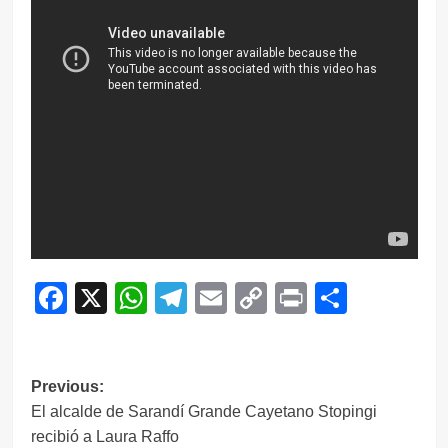
Facebook
X
WhatsApp
Telegram
Email
Copy
Print
Compar
Link
Navegación
Previous:
El alcalde de Sarandí Grande Cayetano Stopingi
de
recibió a Laura Raffo