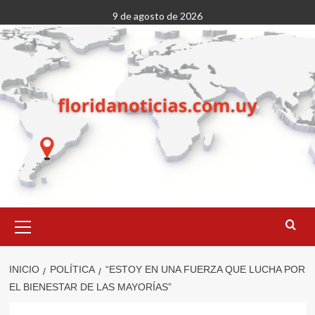
Saltar
9 de agosto de 2026
al
contenido
Menú
primario
INICIO
POLÍTICA
“ESTOY EN UNA FUERZA QUE LUCHA POR
EL BIENESTAR DE LAS MAYORÍAS”