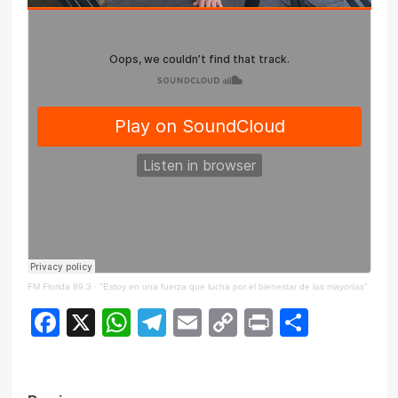
FM Florida 89.3
·
"Estoy en una fuerza que lucha por el bienestar de las mayorías"
Facebook
X
WhatsApp
Telegram
Email
Copy
Print
Compar
Link