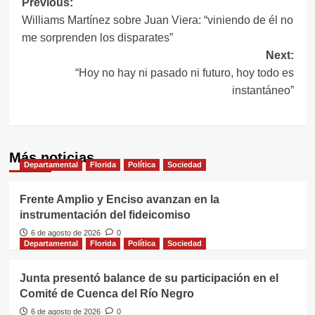
Navegación
Previous:
Williams Martínez sobre Juan Viera: “viniendo de él no
de
me sorprenden los disparates”
entradas
Next:
“Hoy no hay ni pasado ni futuro, hoy todo es
instantáneo”
Más noticias
Departamental
Florida
Política
Sociedad
Frente Amplio y Enciso avanzan en la
instrumentación del fideicomiso
6 de agosto de 2026
0
Departamental
Florida
Política
Sociedad
Junta presentó balance de su participación en el
Comité de Cuenca del Río Negro
6 de agosto de 2026
0