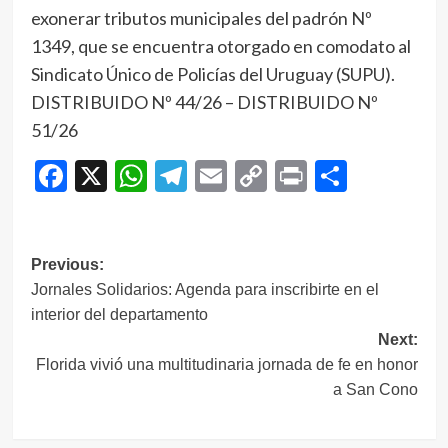
exonerar tributos municipales del padrón Nº
1349, que se encuentra otorgado en comodato al
Sindicato Único de Policías del Uruguay (SUPU).
DISTRIBUIDO Nº 44/26 – DISTRIBUIDO Nº
51/26
Facebook
X
WhatsApp
Telegram
Email
Copy
Print
Compar
Link
Navegación
Previous:
Jornales Solidarios: Agenda para inscribirte en el
de
interior del departamento
entradas
Next:
Florida vivió una multitudinaria jornada de fe en honor
a San Cono