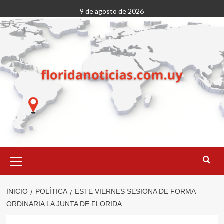
Saltar
9 de agosto de 2026
al
contenido
Menú
primario
INICIO
POLÍTICA
ESTE VIERNES SESIONA DE FORMA
ORDINARIA LA JUNTA DE FLORIDA