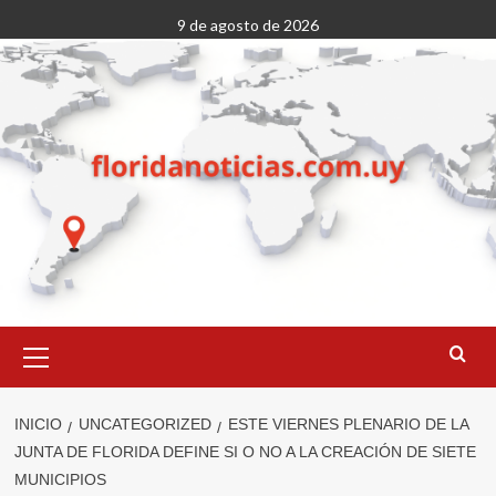
Saltar
9 de agosto de 2026
al
contenido
Menú
primario
INICIO
UNCATEGORIZED
ESTE VIERNES PLENARIO DE LA
JUNTA DE FLORIDA DEFINE SI O NO A LA CREACIÓN DE SIETE
MUNICIPIOS