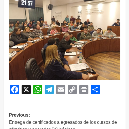
Facebook
X
WhatsApp
Telegram
Email
Copy
Print
Compar
Link
Navegación
Previous:
Entrega de certificados a egresados de los cursos de
de