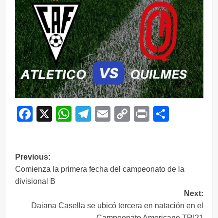
Facebook
X
WhatsApp
Telegram
Email
Copy
Print
Compar
Link
Navegación
Previous:
Comienza la primera fecha del campeonato de la
de
divisional B
entradas
Next:
Daiana Casella se ubicó tercera en natación en el
Campeonato Americano TRI21