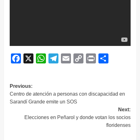
Facebook
X
WhatsApp
Telegram
Email
Copy
Print
Compar
Link
Navegación
Previous:
Centro de atención a personas con discapacidad en
de
Sarandí Grande emite un SOS
entradas
Next:
Elecciones en Peñarol y donde votan los socios
floridenses