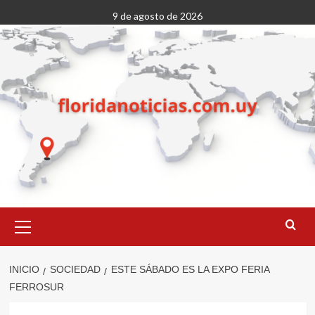
Saltar
9 de agosto de 2026
al
contenido
Menú
primario
INICIO
SOCIEDAD
ESTE SÁBADO ES LA EXPO FERIA
FERROSUR