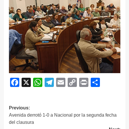
Facebook
X
WhatsApp
Telegram
Email
Copy
Print
Compar
Link
Navegación
Previous:
Avenida derrotó 1-0 a Nacional por la segunda fecha
de
del clausura
entradas