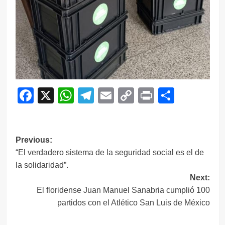
Facebook
X
WhatsApp
Telegram
Email
Copy
Print
Compar
Link
Navegación
Previous:
“El verdadero sistema de la seguridad social es el de
de
la solidaridad”.
entradas
Next:
El floridense Juan Manuel Sanabria cumplió 100
partidos con el Atlético San Luis de México