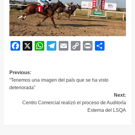
Facebook
X
WhatsApp
Telegram
Email
Copy
Print
Compar
Link
Navegación
Previous:
“Tenemos una imagen del país que se ha visto
de
deteriorada”
entradas
Next:
Centro Comercial realizó el proceso de Auditoría
Externa del LSQA