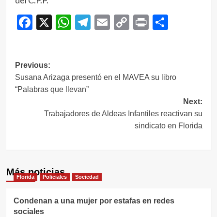
del C.P.P.
Facebook
X
WhatsApp
Telegram
Email
Copy
Print
Compar
Link
Navegación
Previous:
Susana Arizaga presentó en el MAVEA su libro
de
“Palabras que llevan”
entradas
Next:
Trabajadores de Aldeas Infantiles reactivan su
sindicato en Florida
Más noticias
Florida
Policiales
Sociedad
Condenan a una mujer por estafas en redes
sociales