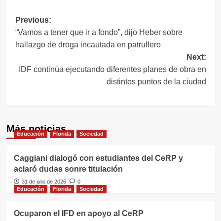
Navegación
Previous:
“Vamos a tener que ir a fondo”, dijo Heber sobre
de
hallazgo de droga incautada en patrullero
entradas
Next:
IDF continúa ejecutando diferentes planes de obra en
distintos puntos de la ciudad
Más noticias
Educación
Florida
Sociedad
Caggiani dialogó con estudiantes del CeRP y
aclaró dudas sonre titulación
31 de julio de 2026
0
Educación
Florida
Sociedad
Ocuparon el IFD en apoyo al CeRP