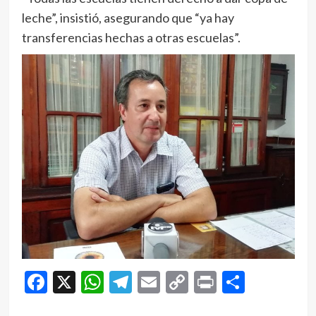
leche”, insistió, asegurando que “ya hay
transferencias hechas a otras escuelas”.
Facebook
X
WhatsApp
Telegram
Email
Copy
Print
Compar
Link