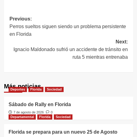
Link
Navegación
Previous:
Perros sueltos siguen siendo un problema persistente
de
en Florida
entradas
Next:
Ignacio Maldonado sufrió un accidente de tránsito en
ruta 5 mientras entrenaba
Más noticias
Deportes
Florida
Sociedad
Sábado de Rally en Florida
7 de agosto de 2026
0
Departamental
Florida
Sociedad
Florida se prepara para un nuevo 25 de Agosto