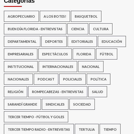
Categorías
AGROPECUARIO
A LOS BOTES!
BASQUETBOL
BUEN DÍA FLORIDA - ENTREVISTAS
CIENCIA
CULTURA
DEPARTAMENTAL
DEPORTES
EDITORIALES
EDUCACIÓN
EMPRESARIALES
ESPECTÁCULOS
FLORIDA
FÚTBOL
INSTITUCIONAL
INTERNACIONALES
NACIONAL
NACIONALES
PODCAST
POLICIALES
POLÍTICA
RELIGIÓN
ROMPECABEZAS - ENTREVISTAS
SALUD
SARANDÍ GRANDE
SINDICALES
SOCIEDAD
TERCER TIEMPO - FÚTBOL Y GOLES
TERCER TIEMPO RADIO - ENTREVISTAS
TERTULIA
TIEMPO