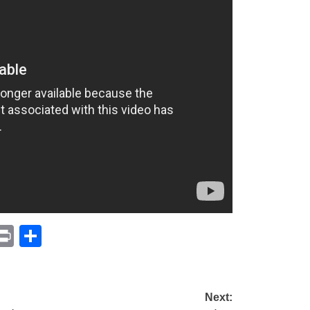
p
am
il
opy
Print
Compartir
ink
Next: