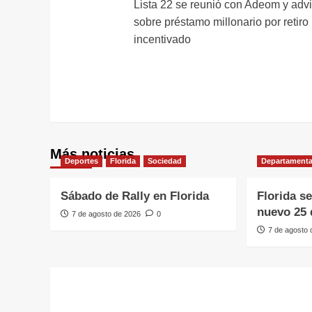
Lista 22 se reunió con Adeom y advi
de
sobre préstamo millonario por retiro
entradas
incentivado
Más noticias
Deportes
Florida
Sociedad
Departamenta
Sábado de Rally en Florida
Florida s
nuevo 25 
7 de agosto de 2026
0
7 de agosto