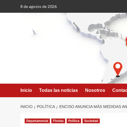
Saltar
8 de agosto de 2026
al
contenido
Inicio
Todas las noticias
Nosotros
Conta
INICIO
POLÍTICA
ENCISO ANUNCIA MÁS MEDIDAS A
Departamental
Florida
Política
Sociedad