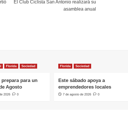
rtió
El Club Ciclista San Antonio realizará su
asamblea anual
l
Florida
Sociedad
Florida
Sociedad
e prepara para un
Este sábado apoya a
de Agosto
emprendedores locales
 de 2026
0
7 de agosto de 2026
0