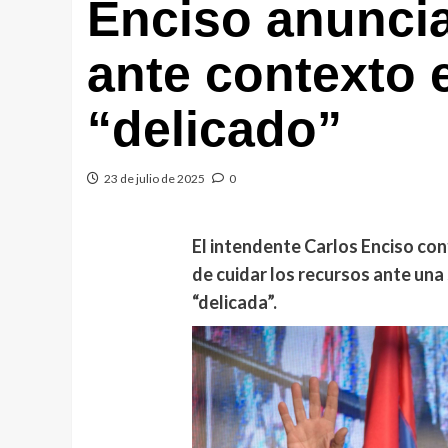
Enciso anunci
ante contexto
“delicado”
23 de julio de 2025
0
El intendente Carlos Enciso co
de cuidar los recursos ante una
“delicada”.