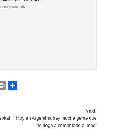
p
am
il
opy
Print
Compartir
ink
Next:
pital
“Hoy en Argentina hay mucha gente que
no llega a comer todo el mes”