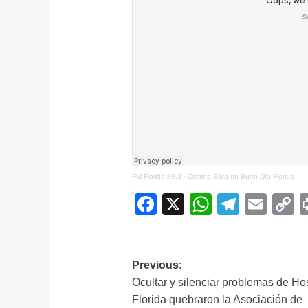
FM Florida 89.3
·
Cristina Silva en Buen Día Florida
Facebook
X
WhatsAp
Telegr
Ema
C
L
Navegación
Previous:
Ocultar y silenciar problemas de Hos
de
Florida quebraron la Asociación de