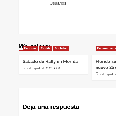
entradas
Usuarios
Más noticias
Deportes
Florida
Sociedad
Departamenta
Sábado de Rally en Florida
Florida s
nuevo 25 
7 de agosto de 2026
0
7 de agosto
Deja una respuesta