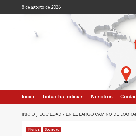
Saltar
8 de agosto de 2026
al
contenido
Inicio
Todas las noticias
Nosotros
Conta
INICIO
SOCIEDAD
EN EL LARGO CAMINO DE LOGRA
Florida
Sociedad