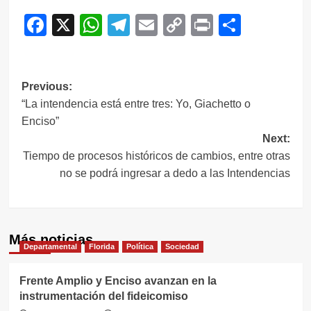
Facebook
X
WhatsApp
Telegram
Email
Copy
Print
Compar
Link
Navegación
Previous:
“La intendencia está entre tres: Yo, Giachetto o
de
Enciso”
entradas
Next:
Tiempo de procesos históricos de cambios, entre otras
no se podrá ingresar a dedo a las Intendencias
Más noticias
Departamental
Florida
Política
Sociedad
Frente Amplio y Enciso avanzan en la
instrumentación del fideicomiso