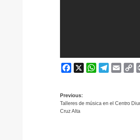
Facebook
X
WhatsAp
Telegr
Ema
C
L
Navegación
Previous:
Talleres de música en el Centro Diu
de
Cruz Alta
entradas