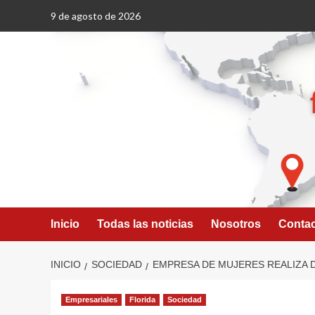
Saltar
9 de agosto de 2026
al
contenido
Inicio
Todas las noticias
Nosotros
Conta
INICIO
SOCIEDAD
EMPRESA DE MUJERES REALIZA D
Empresariales
Florida
Sociedad