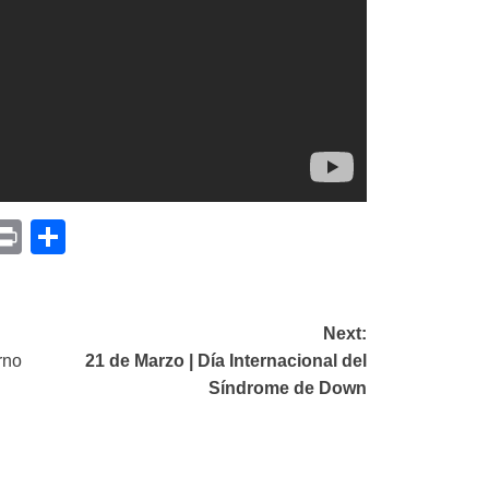
p
am
il
opy
Print
Compartir
ink
Next:
rno
21 de Marzo | Día Internacional del
Síndrome de Down