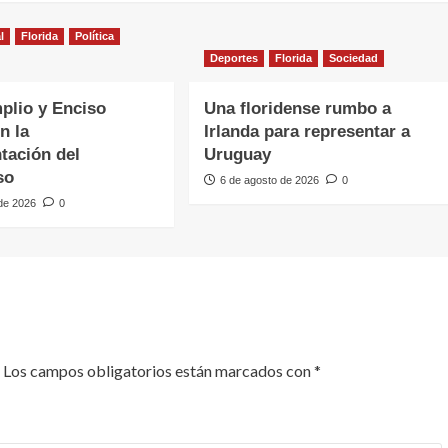
l
Florida
Política
Deportes
Florida
Sociedad
plio y Enciso
Una floridense rumbo a
n la
Irlanda para representar a
tación del
Uruguay
so
6 de agosto de 2026
0
 de 2026
0
Los campos obligatorios están marcados con
*