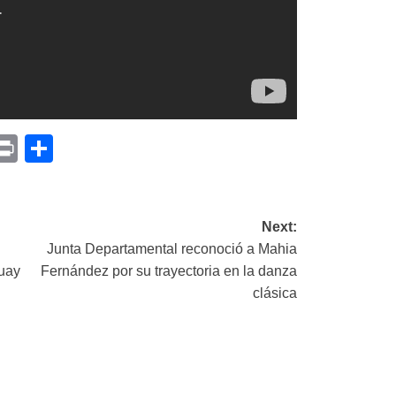
p
am
il
opy
Print
Compartir
ink
Next:
n
Junta Departamental reconoció a Mahia
uay
Fernández por su trayectoria en la danza
clásica