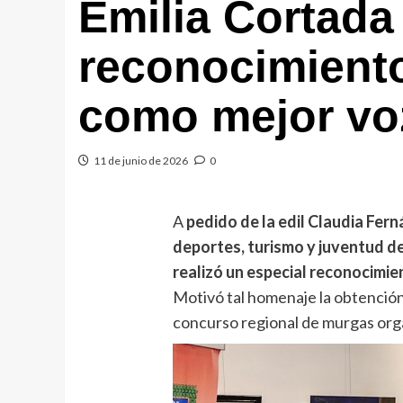
Emilia Cortada
reconocimient
como mejor voz
11 de junio de 2026
0
A
pedido de la edil Claudia Fer
deportes, turismo y juventud d
realizó un especial reconocimien
Motivó tal homenaje la obtención
concurso regional de murgas orga