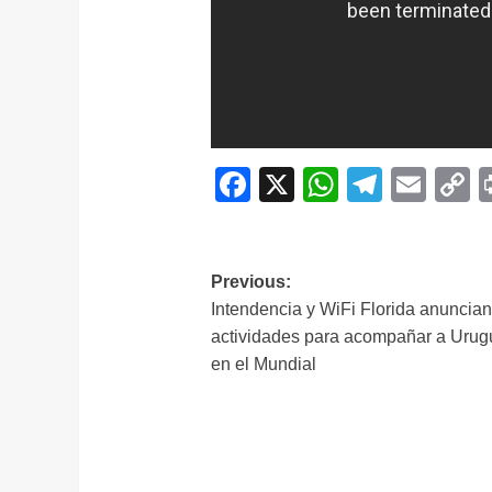
Facebook
X
WhatsAp
Telegr
Ema
C
L
Navegación
Previous:
Intendencia y WiFi Florida anuncia
de
actividades para acompañar a Urug
entradas
en el Mundial