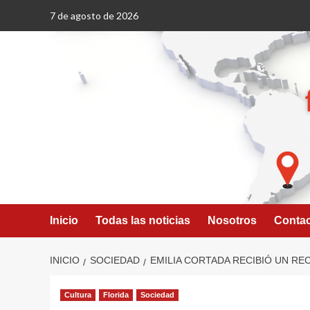
Saltar
7 de agosto de 2026
al
contenido
Inicio
Todas las noticias
Nosotros
Conta
INICIO
SOCIEDAD
EMILIA CORTADA RECIBIÓ UN R
Cultura
Florida
Sociedad