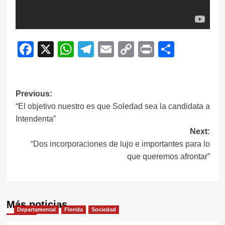
Facebook
X
WhatsApp
Telegram
Email
Copy
Print
Compar
Link
Navegación
Previous:
“El objetivo nuestro es que Soledad sea la candidata a
de
Intendenta”
entradas
Next:
“Dos incorporaciones de lujo e importantes para lo
que queremos afrontar”
Más noticias
Departamental
Florida
Sociedad