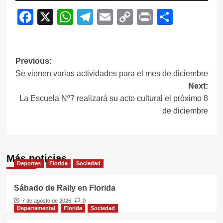
Facebook
X
WhatsApp
Telegram
Email
Copy
Print
Compar
Link
Navegación
Previous:
Se vienen varias actividades para el mes de diciembre
de
Next:
entradas
La Escuela Nº7 realizará su acto cultural el próximo 8
de diciembre
Más noticias
Deportes
Florida
Sociedad
Sábado de Rally en Florida
7 de agosto de 2026
0
Departamental
Florida
Sociedad