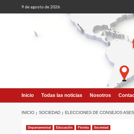
Saltar
9 de agosto de 2026
al
contenido
Inicio
Todas las noticias
Nosotros
Conta
INICIO
SOCIEDAD
ELECCIONES DE CONSEJOS ASESO
Departamental
Educación
Florida
Sociedad