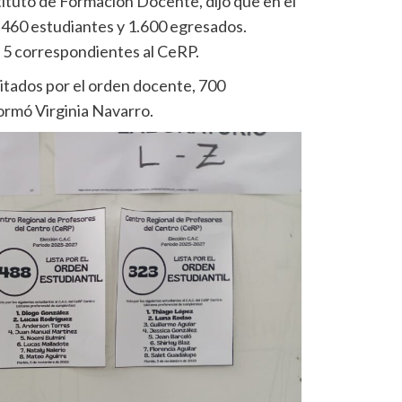
stituto de Formación Docente, dijo que en el
 460 estudiantes y 1.600 egresados.
s 5 correspondientes al CeRP.
litados por el orden docente, 700
ormó Virginia Navarro.