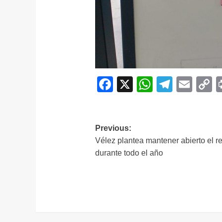
Facebook
X
WhatsAp
Telegr
Ema
C
L
Navegación
Previous:
Vélez plantea mantener abierto el r
de
durante todo el año
entradas