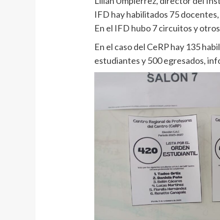
Lilián Umpiérrez, director del In
IFD hay habilitados 75 docentes,
En el IFD hubo 7 circuitos y otro
En el caso del CeRP hay 135 habi
estudiantes y 500 egresados, inf