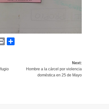
p
am
il
opy
Print
Compartir
ink
Next:
efugio
Hombre a la cárcel por violencia
doméstica en 25 de Mayo