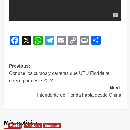
Facebook
X
WhatsApp
Telegram
Email
Copy
Print
Compar
Link
Navegación
Previous:
Conoce los cursos y carreras que UTU Florida te
de
ofrece para este 2024
entradas
Next:
Intendente de Florida habla desde China
Más noticias
Florida
Policiales
Sociedad