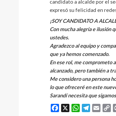
candidato a alcalde por el s
expresó su felicidad en rede
¡SOY CANDIDATO A ALCAL
Con mucha alegría e ilusión q
ustedes.
Agradezco al equipo y compa
que ya hemos comenzado.
En ese rol, me comprometo a 
alcanzado, pero también a tra
Me considero una persona hon
lo que ofreceré en este nuevo
Sarandí necesita que sigamos 
Facebook
X
WhatsAp
Telegr
Ema
C