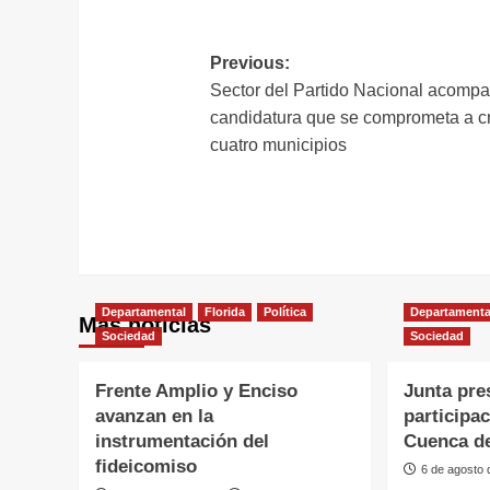
L
Navegación
Previous:
Sector del Partido Nacional acomp
de
candidatura que se comprometa a c
entradas
cuatro municipios
Departamental
Florida
Política
Departamenta
Más noticias
Sociedad
Sociedad
Frente Amplio y Enciso
Junta pre
avanzan en la
participa
instrumentación del
Cuenca de
fideicomiso
6 de agosto