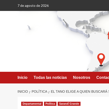
Saltar
7 de agosto de 2026
al
contenido
Inicio
Todas las noticias
Nosotros
Conta
INICIO
POLÍTICA
EL TANO ELIGE A QUIEN BUSCARÁ
Departamental
Política
Sarandí Grande