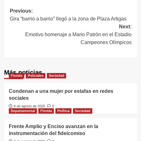
Navegación
Previous:
Gira “barrio a barrio” llegó a la zona de Plaza Artigas
de
Next:
entradas
Emotivo homenaje a Mario Patrón en el Estadio
Campeones Olímpicos
Más noticias
Florida
Policiales
Sociedad
Condenan a una mujer por estafas en redes
sociales
6 de agosto de 2026
0
Departamental
Florida
Política
Sociedad
Frente Amplio y Enciso avanzan en la
instrumentación del fideicomiso