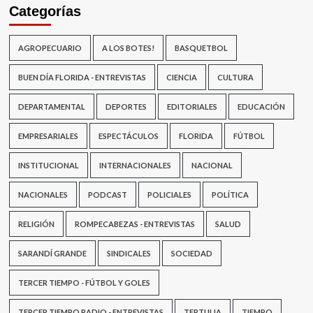
Categorías
AGROPECUARIO
A LOS BOTES!
BASQUETBOL
BUEN DÍA FLORIDA - ENTREVISTAS
CIENCIA
CULTURA
DEPARTAMENTAL
DEPORTES
EDITORIALES
EDUCACIÓN
EMPRESARIALES
ESPECTÁCULOS
FLORIDA
FÚTBOL
INSTITUCIONAL
INTERNACIONALES
NACIONAL
NACIONALES
PODCAST
POLICIALES
POLÍTICA
RELIGIÓN
ROMPECABEZAS - ENTREVISTAS
SALUD
SARANDÍ GRANDE
SINDICALES
SOCIEDAD
TERCER TIEMPO - FÚTBOL Y GOLES
TERCER TIEMPO RADIO - ENTREVISTAS
TERTULIA
TIEMPO