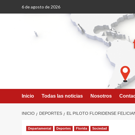
Saltar
6 de agosto de 2026
al
contenido
Inicio
Todas las noticias
Nosotros
Conta
INICIO
DEPORTES
EL PILOTO FLORIDENSE FELICI
Departamental
Deportes
Florida
Sociedad