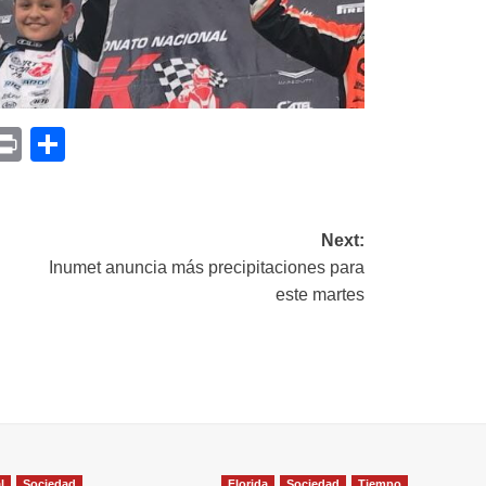
p
am
il
opy
Print
Compartir
ink
Next:
Inumet anuncia más precipitaciones para
este martes
l
Sociedad
Florida
Sociedad
Tiempo