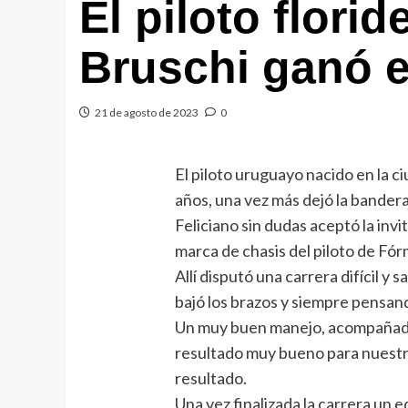
El piloto flori
Bruschi ganó 
21 de agosto de 2023
0
El piloto uruguayo nacido en la ci
años, una vez más dejó la bandera
Feliciano sin dudas aceptó la inv
marca de chasis del piloto de Fórmu
Allí disputó una carrera difícil y 
bajó los brazos y siempre pensand
Un muy buen manejo, acompañado d
resultado muy bueno para nuestro
resultado.
Una vez finalizada la carrera un e