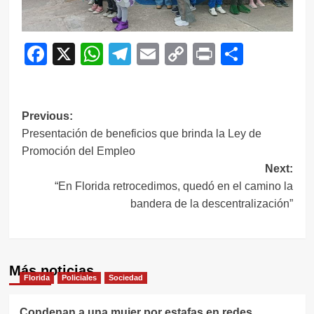
Facebook
X
WhatsApp
Telegram
Email
Copy
Print
Compar
Link
Navegación
Previous:
Presentación de beneficios que brinda la Ley de
de
Promoción del Empleo
entradas
Next:
“En Florida retrocedimos, quedó en el camino la
bandera de la descentralización”
Más noticias
Florida
Policiales
Sociedad
Condenan a una mujer por estafas en redes