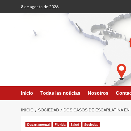
Saltar
8 de agosto de 2026
al
contenido
Inicio
Todas las noticias
Nosotros
Conta
INICIO
SOCIEDAD
DOS CASOS DE ESCARLATINA EN
Departamental
Florida
Salud
Sociedad