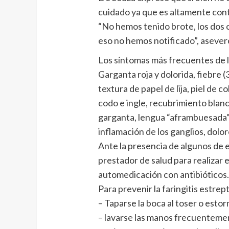
cuidado ya que es altamente con
“No hemos tenido brote, los dos c
eso no hemos notificado”, aseve
Los síntomas más frecuentes de l
Garganta roja y dolorida, fiebre (
textura de papel de lija, piel de co
codo e ingle, recubrimiento blanc
garganta, lengua “aframbuesada”,
inflamación de los ganglios, dolor
Ante la presencia de algunos de 
prestador de salud para realizar e
automedicación con antibióticos
Para prevenir la faringitis estrep
– Taparse la boca al toser o estor
– lavarse las manos frecuenteme