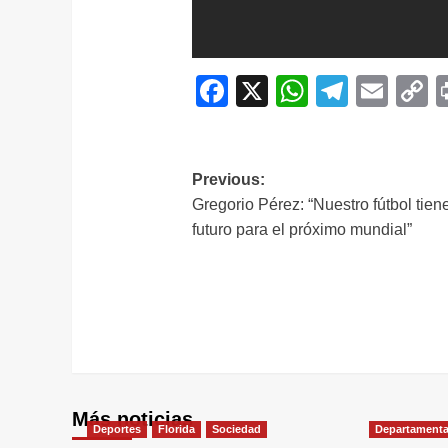
Facebook
X
WhatsAp
Telegr
Ema
C
L
Navegación
Previous:
Gregorio Pérez: “Nuestro fútbol tien
de
futuro para el próximo mundial”
entradas
Más noticias
Deportes
Florida
Sociedad
Departamenta