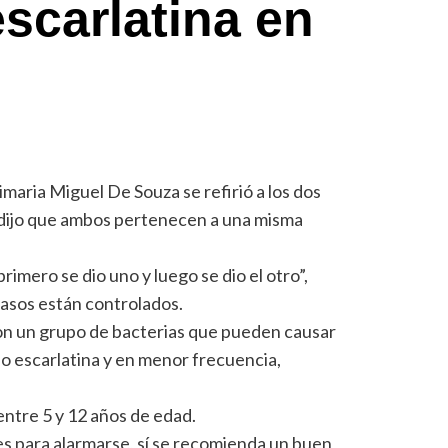
scarlatina en
maria Miguel De Souza se refirió a los dos
y dijo que ambos pertenecen a una misma
imero se dio uno y luego se dio el otro”,
asos están controlados.
on un grupo de bacterias que pueden causar
 o escarlatina y en menor frecuencia,
ntre 5 y 12 años de edad.
es para alarmarse, sí se recomienda un buen