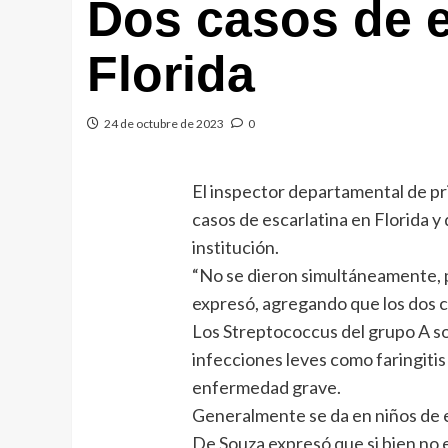
Dos casos de e
Florida
24 de octubre de 2023
0
El inspector departamental de pri
casos de escarlatina en Florida 
institución.
“No se dieron simultáneamente, pr
expresó, agregando que los dos c
Los Streptococcus del grupo A s
infecciones leves como faringitis
enfermedad grave.
Generalmente se da en niños de e
De Souza expresó que si bien no 