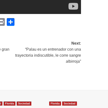
p
am
il
opy
Print
Compartir
ink
Next:
e gran
“Palau es un entrenador con una
trayectoria indiscutible, le corre sangre
albirroja”
l
Florida
Sociedad
Florida
Sociedad