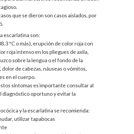
tagioso.
asos que se dieron son casos aislados, por
ró.
a escarlatina son:
38.3 °C o más), erupción de color roja con
lor roja intenso en los pliegues de axila,
uzco sobre la lengua o el fondo de la
 dolor de cabezas, náuseas o vómitos,
es en el cuerpo.
estos síntomas es importante consultar al
l diagnóstico oportuno y evitar la
.
tocócica y la escarlatina se recomienda:
nudar, utilizar tapabocas
nte